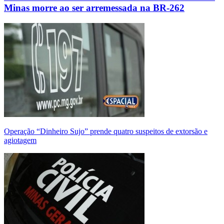
Minas morre ao ser arremessada na BR-262
Operação “Dinheiro Sujo” prende quatro suspeitos de extorsão e
agiotagem