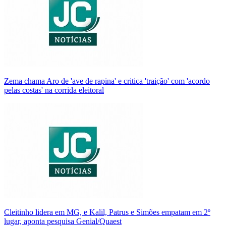
Zema chama Aro de 'ave de rapina' e critica 'traição' com 'acordo
pelas costas' na corrida eleitoral
Cleitinho lidera em MG, e Kalil, Patrus e Simões empatam em 2º
lugar, aponta pesquisa Genial/Quaest