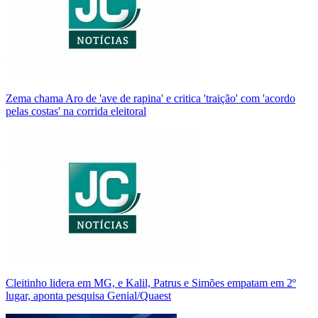
Zema chama Aro de 'ave de rapina' e critica 'traição' com 'acordo
pelas costas' na corrida eleitoral
Cleitinho lidera em MG, e Kalil, Patrus e Simões empatam em 2º
lugar, aponta pesquisa Genial/Quaest