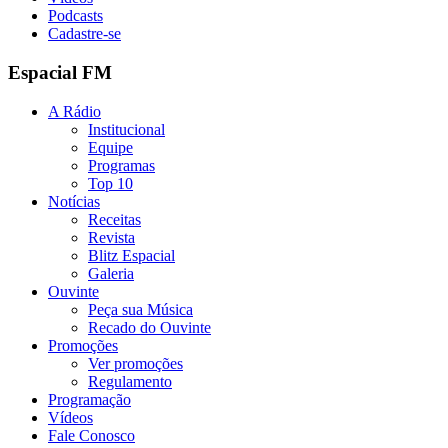
Podcasts
Cadastre-se
Espacial FM
A Rádio
Institucional
Equipe
Programas
Top 10
Notícias
Receitas
Revista
Blitz Espacial
Galeria
Ouvinte
Peça sua Música
Recado do Ouvinte
Promoções
Ver promoções
Regulamento
Programação
Vídeos
Fale Conosco