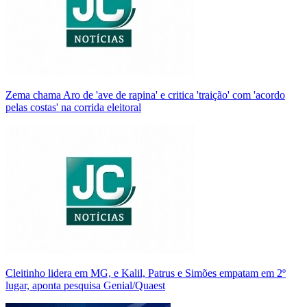
Zema chama Aro de 'ave de rapina' e critica 'traição' com 'acordo
pelas costas' na corrida eleitoral
Cleitinho lidera em MG, e Kalil, Patrus e Simões empatam em 2º
lugar, aponta pesquisa Genial/Quaest