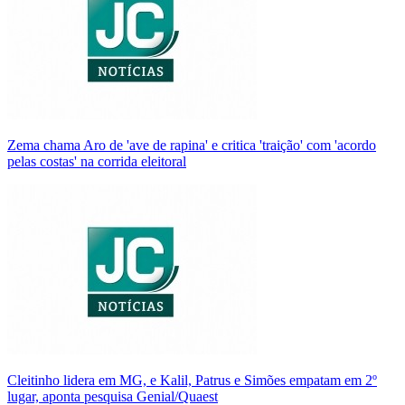
Zema chama Aro de 'ave de rapina' e critica 'traição' com 'acordo
pelas costas' na corrida eleitoral
Cleitinho lidera em MG, e Kalil, Patrus e Simões empatam em 2º
lugar, aponta pesquisa Genial/Quaest