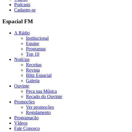
Podcasts
Cadastre-se
Espacial FM
A Rádio
Institucional
Equipe
Programas
Top 10
Notícias
Receitas
Revista
Blitz Espacial
Galeria
Ouvinte
Peça sua Música
Recado do Ouvinte
Promoções
Ver promoções
Regulamento
Programação
Vídeos
Fale Conosco