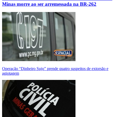
Minas morre ao ser arremessada na BR-262
Operação “Dinheiro Sujo” prende quatro suspeitos de extorsão e
agiotagem