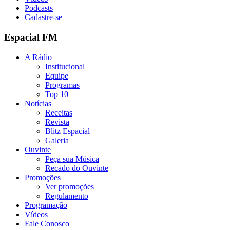
Podcasts
Cadastre-se
Espacial FM
A Rádio
Institucional
Equipe
Programas
Top 10
Notícias
Receitas
Revista
Blitz Espacial
Galeria
Ouvinte
Peça sua Música
Recado do Ouvinte
Promoções
Ver promoções
Regulamento
Programação
Vídeos
Fale Conosco