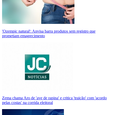
'Ozempic natural': Anvisa barra produtos sem registro que
prometiam emagrecimento
Zema chama Aro de 'ave de rapina' e critica 'traição' com 'acordo
pelas costas' na corrida eleitoral