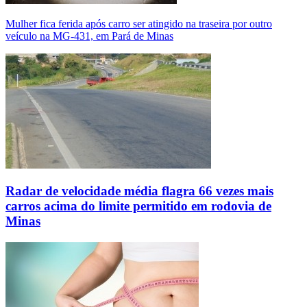
Mulher fica ferida após carro ser atingido na traseira por outro
veículo na MG-431, em Pará de Minas
Radar de velocidade média flagra 66 vezes mais
carros acima do limite permitido em rodovia de
Minas