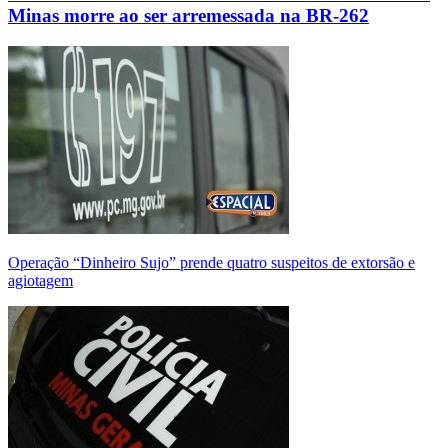
Minas morre ao ser arremessada na BR-262
Operação “Dinheiro Sujo” prende quatro suspeitos de extorsão e
agiotagem