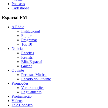
Podcasts
Cadastre-se
Espacial FM
A Rádio
Institucional
Equipe
Programas
Top 10
Notícias
Receitas
Revista
Blitz Espacial
Galeria
Ouvinte
Peça sua Música
Recado do Ouvinte
Promoções
Ver promoções
Regulamento
Programação
Vídeos
Fale Conosco