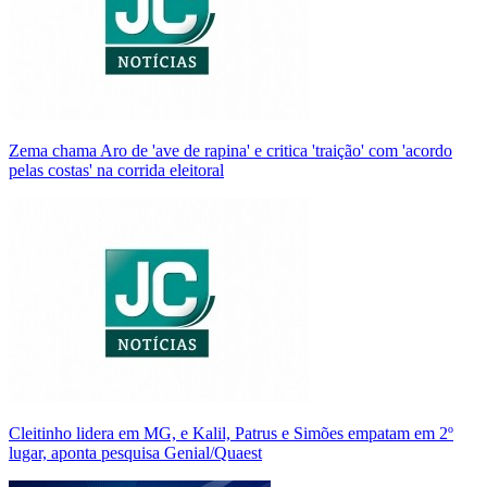
Zema chama Aro de 'ave de rapina' e critica 'traição' com 'acordo
pelas costas' na corrida eleitoral
Cleitinho lidera em MG, e Kalil, Patrus e Simões empatam em 2º
lugar, aponta pesquisa Genial/Quaest