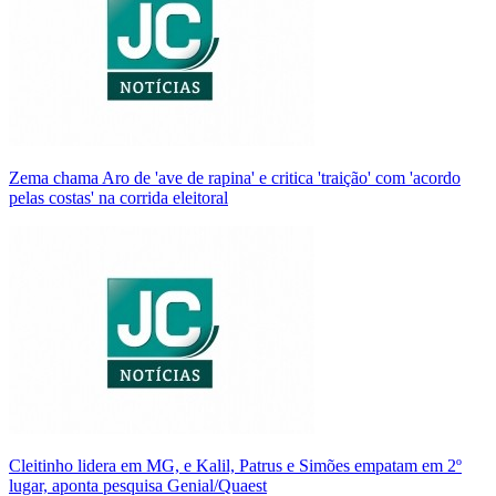
Zema chama Aro de 'ave de rapina' e critica 'traição' com 'acordo
pelas costas' na corrida eleitoral
Cleitinho lidera em MG, e Kalil, Patrus e Simões empatam em 2º
lugar, aponta pesquisa Genial/Quaest