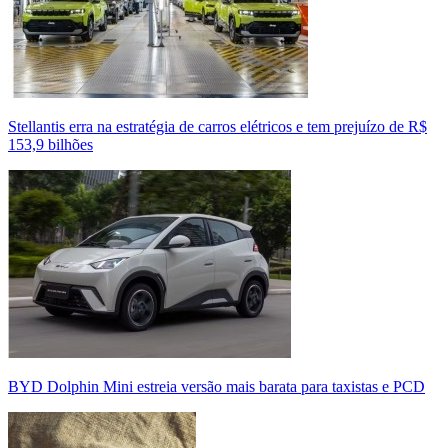
Stellantis erra na estratégia de carros elétricos e tem prejuízo de R$
153,9 bilhões
BYD Dolphin Mini estreia versão mais barata para taxistas e PCD