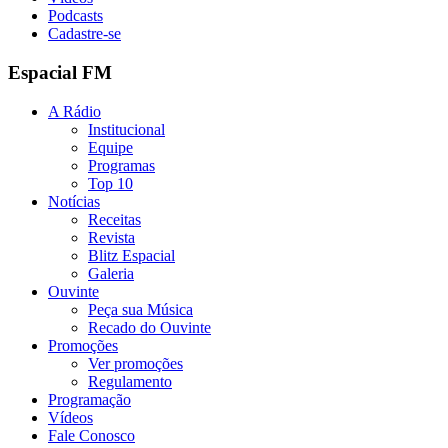
Podcasts
Cadastre-se
Espacial FM
A Rádio
Institucional
Equipe
Programas
Top 10
Notícias
Receitas
Revista
Blitz Espacial
Galeria
Ouvinte
Peça sua Música
Recado do Ouvinte
Promoções
Ver promoções
Regulamento
Programação
Vídeos
Fale Conosco