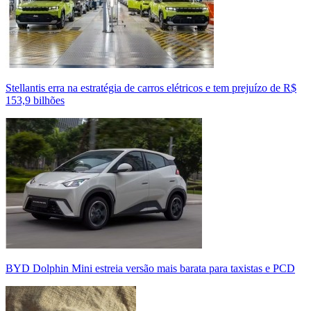
Stellantis erra na estratégia de carros elétricos e tem prejuízo de R$
153,9 bilhões
BYD Dolphin Mini estreia versão mais barata para taxistas e PCD