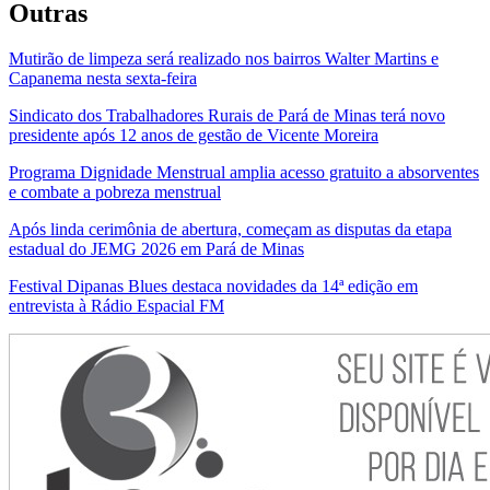
Outras
Mutirão de limpeza será realizado nos bairros Walter Martins e
Capanema nesta sexta-feira
Sindicato dos Trabalhadores Rurais de Pará de Minas terá novo
presidente após 12 anos de gestão de Vicente Moreira
Programa Dignidade Menstrual amplia acesso gratuito a absorventes
e combate a pobreza menstrual
Após linda cerimônia de abertura, começam as disputas da etapa
estadual do JEMG 2026 em Pará de Minas
Festival Dipanas Blues destaca novidades da 14ª edição em
entrevista à Rádio Espacial FM