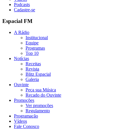
Podcasts
Cadastre-se
Espacial FM
A Rádio
Institucional
Equipe
Programas
Top 10
Notícias
Receitas
Revista
Blitz Espacial
Galeria
Ouvinte
Peça sua Música
Recado do Ouvinte
Promoções
Ver promoções
Regulamento
Programação
Vídeos
Fale Conosco