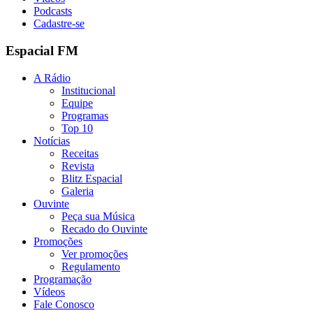
Podcasts
Cadastre-se
Espacial FM
A Rádio
Institucional
Equipe
Programas
Top 10
Notícias
Receitas
Revista
Blitz Espacial
Galeria
Ouvinte
Peça sua Música
Recado do Ouvinte
Promoções
Ver promoções
Regulamento
Programação
Vídeos
Fale Conosco