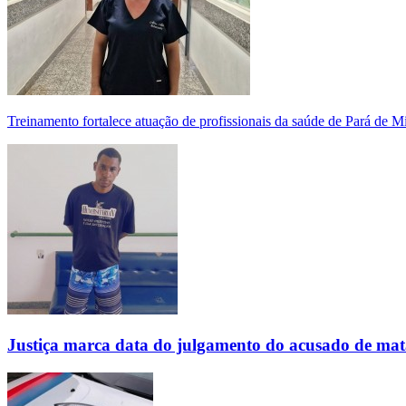
Treinamento fortalece atuação de profissionais da saúde de Pará de 
Justiça marca data do julgamento do acusado de mat