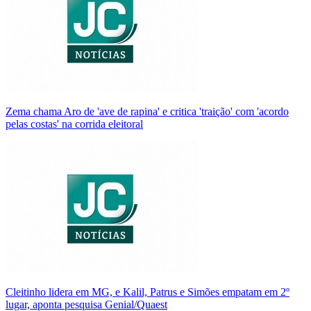
Zema chama Aro de 'ave de rapina' e critica 'traição' com 'acordo
pelas costas' na corrida eleitoral
Cleitinho lidera em MG, e Kalil, Patrus e Simões empatam em 2º
lugar, aponta pesquisa Genial/Quaest