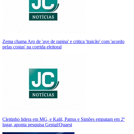
Zema chama Aro de 'ave de rapina' e critica 'traição' com 'acordo
pelas costas' na corrida eleitoral
Cleitinho lidera em MG, e Kalil, Patrus e Simões empatam em 2º
lugar, aponta pesquisa Genial/Quaest