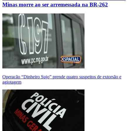
Minas morre ao ser arremessada na BR-262
Operação “Dinheiro Sujo” prende quatro suspeitos de extorsão e
agiotagem