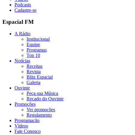
Podcasts
Cadastre-se
Espacial FM
A Rádio
Institucional
Equipe
Programas
Top 10
Notícias
Receitas
Revista
Blitz Espacial
Galeria
Ouvinte
Peça sua Música
Recado do Ouvinte
Promoções
Ver promoções
Regulamento
Programação
Vídeos
Fale Conosco