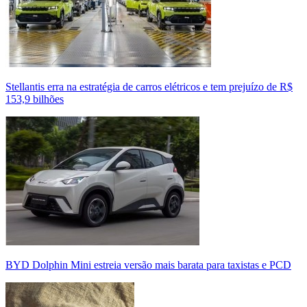
Stellantis erra na estratégia de carros elétricos e tem prejuízo de R$
153,9 bilhões
BYD Dolphin Mini estreia versão mais barata para taxistas e PCD