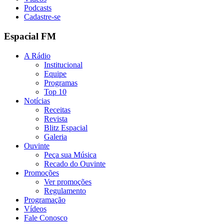
Podcasts
Cadastre-se
Espacial FM
A Rádio
Institucional
Equipe
Programas
Top 10
Notícias
Receitas
Revista
Blitz Espacial
Galeria
Ouvinte
Peça sua Música
Recado do Ouvinte
Promoções
Ver promoções
Regulamento
Programação
Vídeos
Fale Conosco