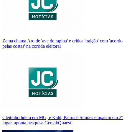
Zema chama Aro de 'ave de rapina' e critica 'traição' com 'acordo
pelas costas' na corrida eleitoral
Cleitinho lidera em MG, e Kalil, Patrus e Simões empatam em 2º
lugar, aponta pesquisa Genial/Quaest