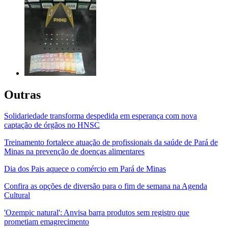
Outras
Solidariedade transforma despedida em esperança com nova
captação de órgãos no HNSC
Treinamento fortalece atuação de profissionais da saúde de Pará de
Minas na prevenção de doenças alimentares
Dia dos Pais aquece o comércio em Pará de Minas
Confira as opções de diversão para o fim de semana na Agenda
Cultural
'Ozempic natural': Anvisa barra produtos sem registro que
prometiam emagrecimento