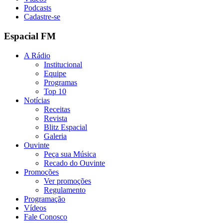
Podcasts
Cadastre-se
Espacial FM
A Rádio
Institucional
Equipe
Programas
Top 10
Notícias
Receitas
Revista
Blitz Espacial
Galeria
Ouvinte
Peça sua Música
Recado do Ouvinte
Promoções
Ver promoções
Regulamento
Programação
Vídeos
Fale Conosco