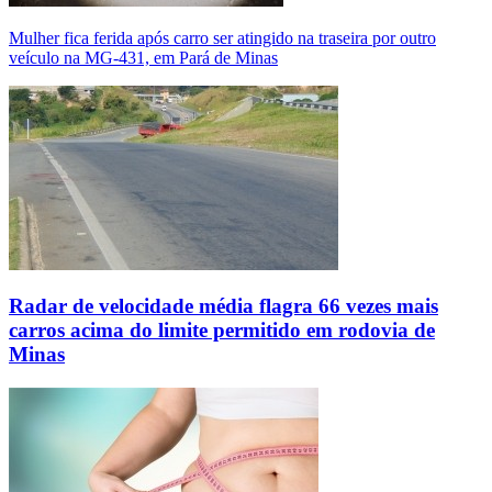
Mulher fica ferida após carro ser atingido na traseira por outro
veículo na MG-431, em Pará de Minas
Radar de velocidade média flagra 66 vezes mais
carros acima do limite permitido em rodovia de
Minas