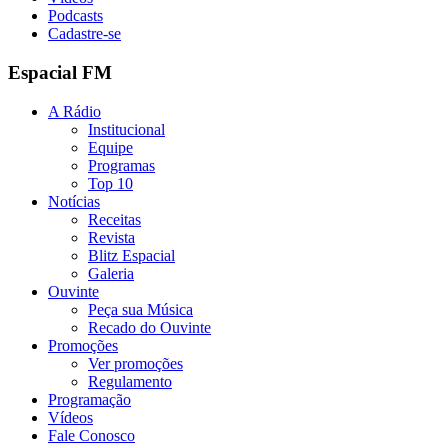
Podcasts
Cadastre-se
Espacial FM
A Rádio
Institucional
Equipe
Programas
Top 10
Notícias
Receitas
Revista
Blitz Espacial
Galeria
Ouvinte
Peça sua Música
Recado do Ouvinte
Promoções
Ver promoções
Regulamento
Programação
Vídeos
Fale Conosco