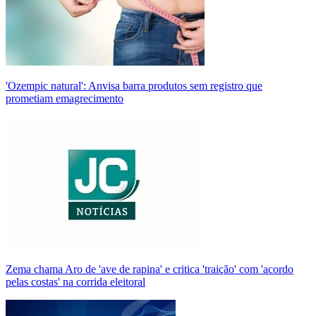
'Ozempic natural': Anvisa barra produtos sem registro que
prometiam emagrecimento
Zema chama Aro de 'ave de rapina' e critica 'traição' com 'acordo
pelas costas' na corrida eleitoral