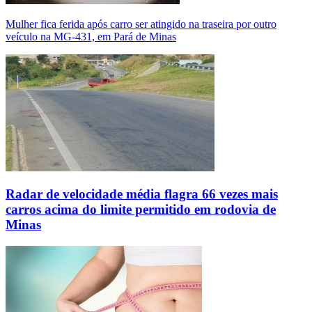
Mulher fica ferida após carro ser atingido na traseira por outro
veículo na MG-431, em Pará de Minas
Radar de velocidade média flagra 66 vezes mais
carros acima do limite permitido em rodovia de
Minas