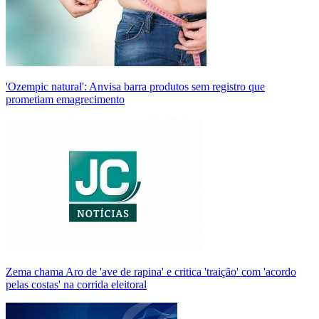
'Ozempic natural': Anvisa barra produtos sem registro que
prometiam emagrecimento
Zema chama Aro de 'ave de rapina' e critica 'traição' com 'acordo
pelas costas' na corrida eleitoral