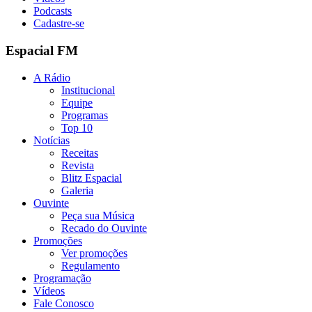
Podcasts
Cadastre-se
Espacial FM
A Rádio
Institucional
Equipe
Programas
Top 10
Notícias
Receitas
Revista
Blitz Espacial
Galeria
Ouvinte
Peça sua Música
Recado do Ouvinte
Promoções
Ver promoções
Regulamento
Programação
Vídeos
Fale Conosco