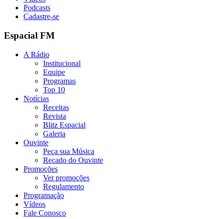
Podcasts
Cadastre-se
Espacial FM
A Rádio
Institucional
Equipe
Programas
Top 10
Notícias
Receitas
Revista
Blitz Espacial
Galeria
Ouvinte
Peça sua Música
Recado do Ouvinte
Promoções
Ver promoções
Regulamento
Programação
Vídeos
Fale Conosco