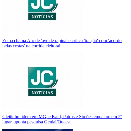
Zema chama Aro de 'ave de rapina' e critica 'traição' com 'acordo
pelas costas' na corrida eleitoral
Cleitinho lidera em MG, e Kalil, Patrus e Simões empatam em 2º
lugar, aponta pesquisa Genial/Quaest