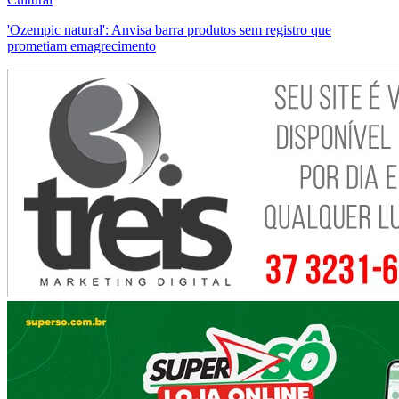
'Ozempic natural': Anvisa barra produtos sem registro que
prometiam emagrecimento