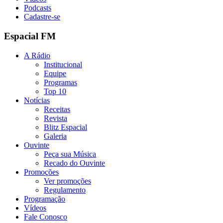
Podcasts
Cadastre-se
Espacial FM
A Rádio
Institucional
Equipe
Programas
Top 10
Notícias
Receitas
Revista
Blitz Espacial
Galeria
Ouvinte
Peça sua Música
Recado do Ouvinte
Promoções
Ver promoções
Regulamento
Programação
Vídeos
Fale Conosco