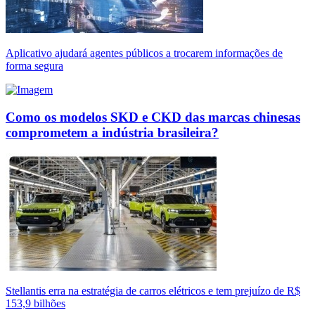
Aplicativo ajudará agentes públicos a trocarem informações de
forma segura
Como os modelos SKD e CKD das marcas chinesas
comprometem a indústria brasileira?
Stellantis erra na estratégia de carros elétricos e tem prejuízo de R$
153,9 bilhões