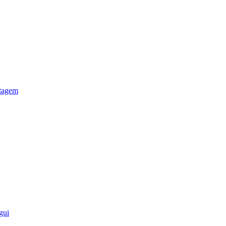
otagem
gui