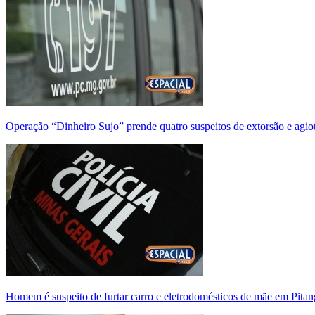
Operação “Dinheiro Sujo” prende quatro suspeitos de extorsão e agi
Homem é suspeito de furtar carro e eletrodomésticos de mãe em Pitan