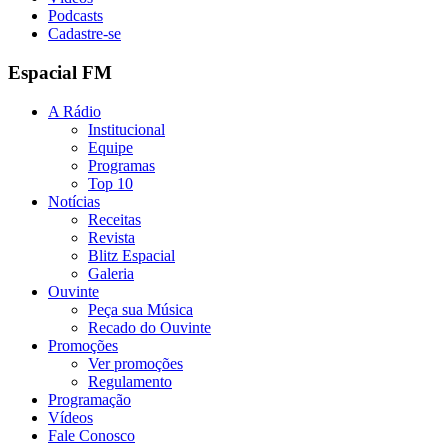
Podcasts
Cadastre-se
Espacial FM
A Rádio
Institucional
Equipe
Programas
Top 10
Notícias
Receitas
Revista
Blitz Espacial
Galeria
Ouvinte
Peça sua Música
Recado do Ouvinte
Promoções
Ver promoções
Regulamento
Programação
Vídeos
Fale Conosco