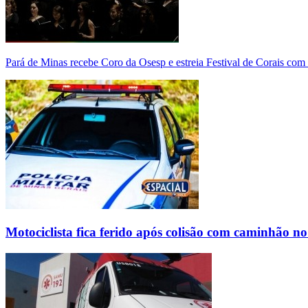
Pará de Minas recebe Coro da Osesp e estreia Festival de Corais com
Motociclista fica ferido após colisão com caminhão n