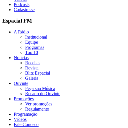
Podcasts
Cadastre-se
Espacial FM
A Rádio
Institucional
Equipe
Programas
Top 10
Notícias
Receitas
Revista
Blitz Espacial
Galeria
Ouvinte
Peça sua Música
Recado do Ouvinte
Promoções
Ver promoções
Regulamento
Programação
Vídeos
Fale Conosco