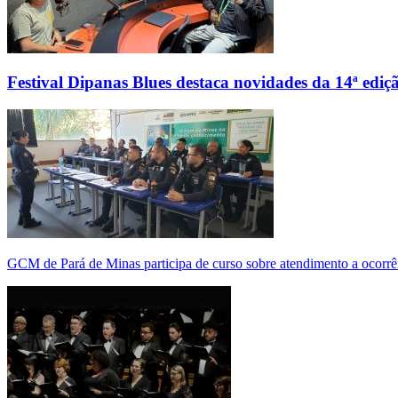
Festival Dipanas Blues destaca novidades da 14ª ediç
GCM de Pará de Minas participa de curso sobre atendimento a ocorrê