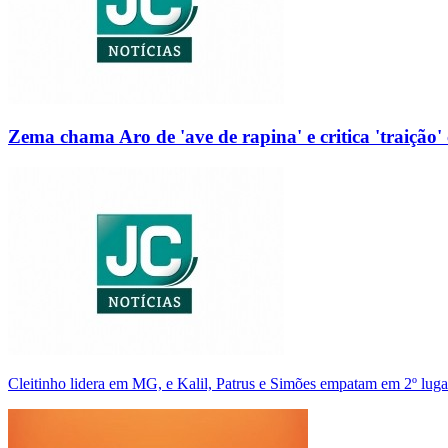
Zema chama Aro de 'ave de rapina' e critica 'traição' 
Cleitinho lidera em MG, e Kalil, Patrus e Simões empatam em 2º luga