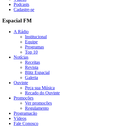
Podcasts
Cadastre-se
Espacial FM
A Rádio
Institucional
Equipe
Programas
Top 10
Notícias
Receitas
Revista
Blitz Espacial
Galeria
Ouvinte
Peça sua Música
Recado do Ouvinte
Promoções
Ver promoções
Regulamento
Programação
Vídeos
Fale Conosco