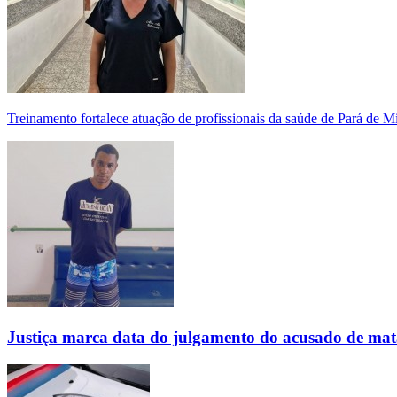
Treinamento fortalece atuação de profissionais da saúde de Pará de 
Justiça marca data do julgamento do acusado de mat