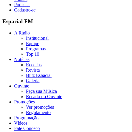
Podcasts
Cadastre-se
Espacial FM
A Rádio
Institucional
Equipe
Programas
Top 10
Notícias
Receitas
Revista
Blitz Espacial
Galeria
Ouvinte
Peça sua Música
Recado do Ouvinte
Promoções
Ver promoções
Regulamento
Programação
Vídeos
Fale Conosco