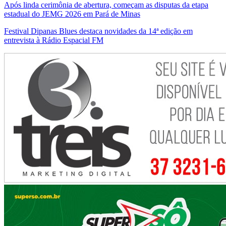
Após linda cerimônia de abertura, começam as disputas da etapa
estadual do JEMG 2026 em Pará de Minas
Festival Dipanas Blues destaca novidades da 14ª edição em
entrevista à Rádio Espacial FM