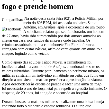
fogo e prende homem
Na noite desta sexta-feira (02), a Polícia Militar, por
Compartilhar:
meio do 60º BPM, foi acionada no bairro Santo
Antônio, em Araújos, após a ocorrência de um roubo.
A solicitante relatou que seu funcionário, um homem
de 27 anos, havia sido surpreendido por dois autores armados ao
chegar em casa, nos fundos da empresa onde trabalha. Os
criminosos subtraíram uma caminhonete Fiat Fiorino branca,
carregada com cestas básicas, além de certa quantia em dinheiro e
cheque, fugindo com o veículo.
Com o apoio das equipes Tático Móvel, a caminhonete foi
localizada ainda na zona rural de Araújos, abandonada e sem os
valores subtraídos. Durante patrulhamento no perímetro urbano, os
militares avistaram um indivíduo em atitude suspeita, que fugiu em
direção a uma área de mata ao perceber a aproximação da viatura.
Após desobedecer às ordens de parada e sacar uma arma de fogo,
foi necessário o uso de força letal para repelir a agressão iminente. O
suspeito, de 29 anos, foi atingido e socorrido ao hospital.
Durante buscas na mata, os militares localizaram uma bolsa laranja
contendo todo o dinheiro e cheque roubados. O autor, que