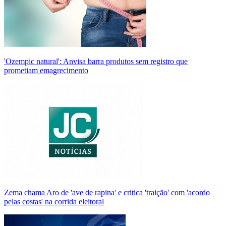
'Ozempic natural': Anvisa barra produtos sem registro que
prometiam emagrecimento
Zema chama Aro de 'ave de rapina' e critica 'traição' com 'acordo
pelas costas' na corrida eleitoral