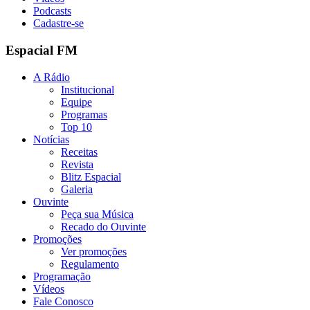
Podcasts
Cadastre-se
Espacial FM
A Rádio
Institucional
Equipe
Programas
Top 10
Notícias
Receitas
Revista
Blitz Espacial
Galeria
Ouvinte
Peça sua Música
Recado do Ouvinte
Promoções
Ver promoções
Regulamento
Programação
Vídeos
Fale Conosco