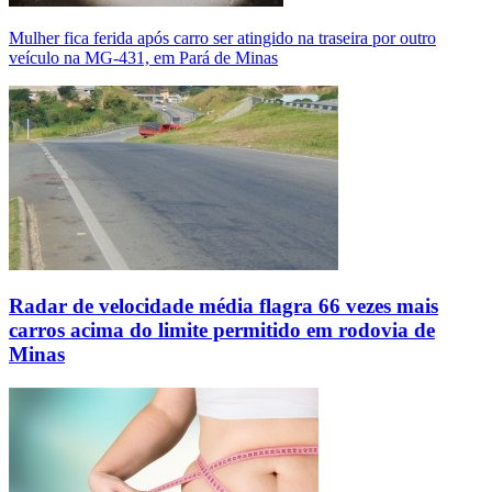
Mulher fica ferida após carro ser atingido na traseira por outro
veículo na MG-431, em Pará de Minas
Radar de velocidade média flagra 66 vezes mais
carros acima do limite permitido em rodovia de
Minas