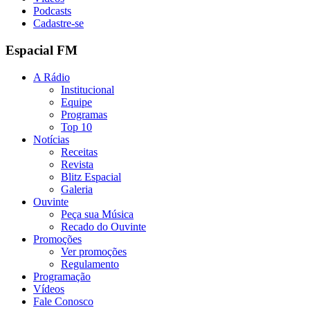
Podcasts
Cadastre-se
Espacial FM
A Rádio
Institucional
Equipe
Programas
Top 10
Notícias
Receitas
Revista
Blitz Espacial
Galeria
Ouvinte
Peça sua Música
Recado do Ouvinte
Promoções
Ver promoções
Regulamento
Programação
Vídeos
Fale Conosco