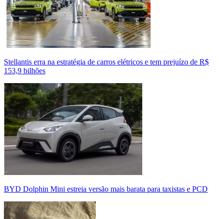
Stellantis erra na estratégia de carros elétricos e tem prejuízo de R$
153,9 bilhões
BYD Dolphin Mini estreia versão mais barata para taxistas e PCD