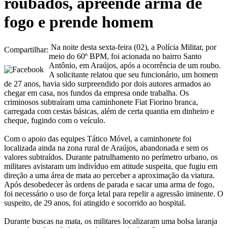
roubados, apreende arma de
fogo e prende homem
Na noite desta sexta-feira (02), a Polícia Militar, por
Compartilhar:
meio do 60º BPM, foi acionada no bairro Santo
Antônio, em Araújos, após a ocorrência de um roubo.
A solicitante relatou que seu funcionário, um homem
de 27 anos, havia sido surpreendido por dois autores armados ao
chegar em casa, nos fundos da empresa onde trabalha. Os
criminosos subtraíram uma caminhonete Fiat Fiorino branca,
carregada com cestas básicas, além de certa quantia em dinheiro e
cheque, fugindo com o veículo.
Com o apoio das equipes Tático Móvel, a caminhonete foi
localizada ainda na zona rural de Araújos, abandonada e sem os
valores subtraídos. Durante patrulhamento no perímetro urbano, os
militares avistaram um indivíduo em atitude suspeita, que fugiu em
direção a uma área de mata ao perceber a aproximação da viatura.
Após desobedecer às ordens de parada e sacar uma arma de fogo,
foi necessário o uso de força letal para repelir a agressão iminente. O
suspeito, de 29 anos, foi atingido e socorrido ao hospital.
Durante buscas na mata, os militares localizaram uma bolsa laranja