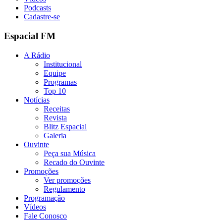
Podcasts
Cadastre-se
Espacial FM
A Rádio
Institucional
Equipe
Programas
Top 10
Notícias
Receitas
Revista
Blitz Espacial
Galeria
Ouvinte
Peça sua Música
Recado do Ouvinte
Promoções
Ver promoções
Regulamento
Programação
Vídeos
Fale Conosco