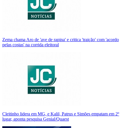
Zema chama Aro de 'ave de rapina' e critica 'traição' com 'acordo
pelas costas' na corrida eleitoral
Cleitinho lidera em MG, e Kalil, Patrus e Simões empatam em 2º
lugar, aponta pesquisa Genial/Quaest