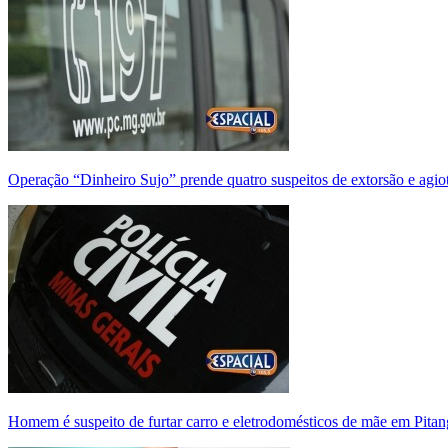
Operação “Dinheiro Sujo” prende quatro suspeitos de extorsão e agi
Homem é suspeito de furtar carro e eletrodomésticos de mãe em Pitan