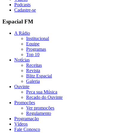
Podcasts
Cadastre-se
Espacial FM
A Rádio
Institucional
Equipe
Programas
Top 10
Notícias
Receitas
Revista
Blitz Espacial
Galeria
Ouvinte
Peça sua Música
Recado do Ouvinte
Promoções
Ver promoções
Regulamento
Programação
Vídeos
Fale Conosco