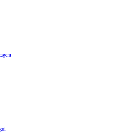
otagem
gui