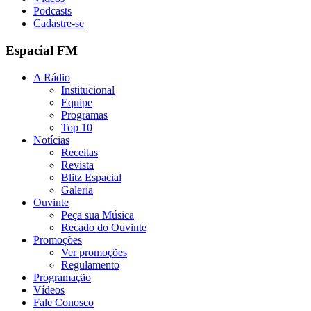
Podcasts
Cadastre-se
Espacial FM
A Rádio
Institucional
Equipe
Programas
Top 10
Notícias
Receitas
Revista
Blitz Espacial
Galeria
Ouvinte
Peça sua Música
Recado do Ouvinte
Promoções
Ver promoções
Regulamento
Programação
Vídeos
Fale Conosco