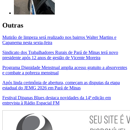
Outras
Mutirão de limpeza será realizado nos bairros Walter Martins e
Capanema nesta sexta-feira
Sindicato dos Trabalhadores Rurais de Pará de Minas terá novo
presidente após 12 anos de gestão de Vicente Moreira
Programa Dignidade Menstrual amplia acesso gratuito a absorventes
e combate a pobreza menstrual
Após linda cerimônia de abertura, começam as disputas da etapa
estadual do JEMG 2026 em Pará de Minas
Festival Dipanas Blues destaca novidades da 14ª edição em
entrevista à Rádio Espacial FM