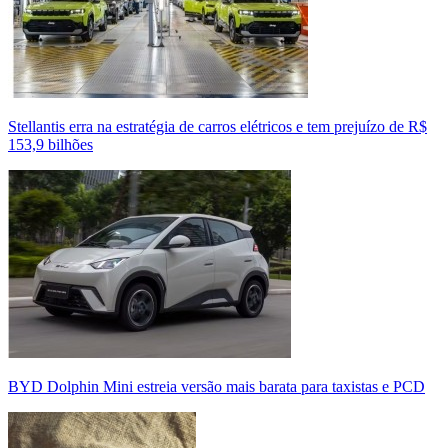
Stellantis erra na estratégia de carros elétricos e tem prejuízo de R$
153,9 bilhões
BYD Dolphin Mini estreia versão mais barata para taxistas e PCD