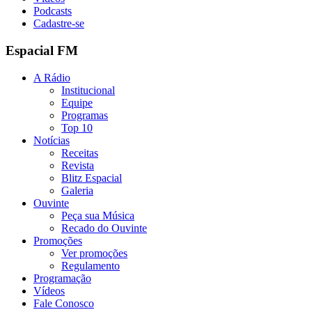
Podcasts
Cadastre-se
Espacial FM
A Rádio
Institucional
Equipe
Programas
Top 10
Notícias
Receitas
Revista
Blitz Espacial
Galeria
Ouvinte
Peça sua Música
Recado do Ouvinte
Promoções
Ver promoções
Regulamento
Programação
Vídeos
Fale Conosco