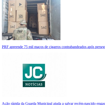
PRF apreende 75 mil maços de cigarros contrabandeados após perse
Ação rápida da Guarda Municipal ajuda a salvar recém-nascido enga