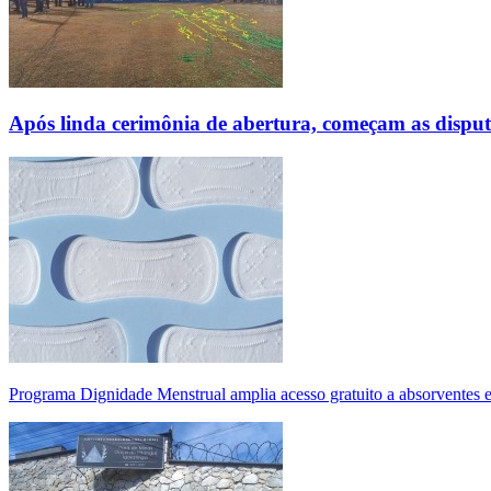
Após linda cerimônia de abertura, começam as disp
Programa Dignidade Menstrual amplia acesso gratuito a absorventes 