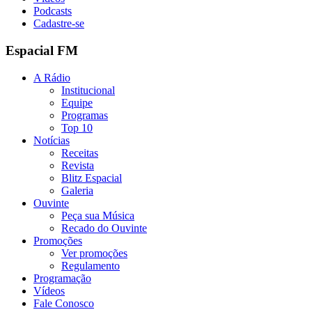
Podcasts
Cadastre-se
Espacial FM
A Rádio
Institucional
Equipe
Programas
Top 10
Notícias
Receitas
Revista
Blitz Espacial
Galeria
Ouvinte
Peça sua Música
Recado do Ouvinte
Promoções
Ver promoções
Regulamento
Programação
Vídeos
Fale Conosco