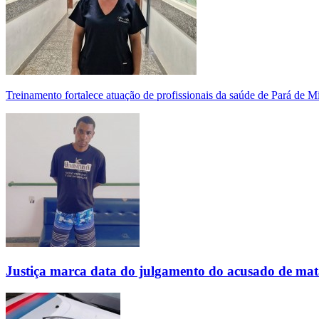
Treinamento fortalece atuação de profissionais da saúde de Pará de 
Justiça marca data do julgamento do acusado de mat