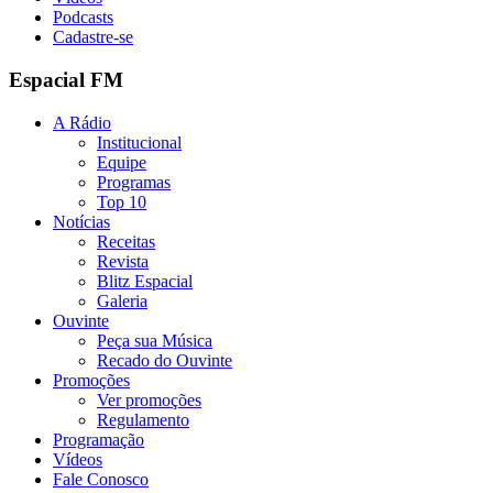
Podcasts
Cadastre-se
Espacial FM
A Rádio
Institucional
Equipe
Programas
Top 10
Notícias
Receitas
Revista
Blitz Espacial
Galeria
Ouvinte
Peça sua Música
Recado do Ouvinte
Promoções
Ver promoções
Regulamento
Programação
Vídeos
Fale Conosco