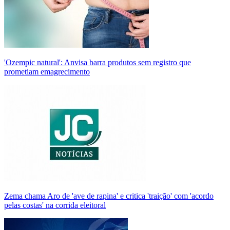
'Ozempic natural': Anvisa barra produtos sem registro que
prometiam emagrecimento
Zema chama Aro de 'ave de rapina' e critica 'traição' com 'acordo
pelas costas' na corrida eleitoral