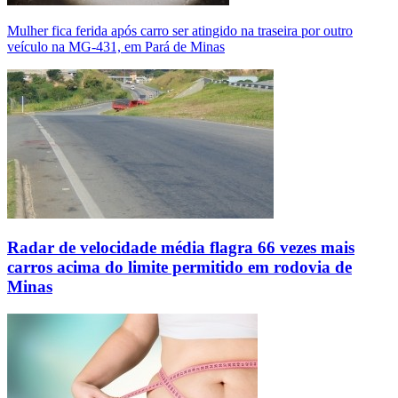
Mulher fica ferida após carro ser atingido na traseira por outro
veículo na MG-431, em Pará de Minas
Radar de velocidade média flagra 66 vezes mais
carros acima do limite permitido em rodovia de
Minas