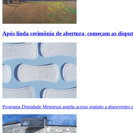
Após linda cerimônia de abertura, começam as disp
Programa Dignidade Menstrual amplia acesso gratuito a absorventes 