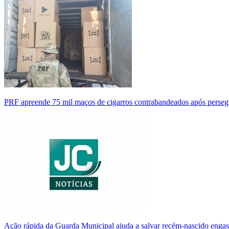
PRF apreende 75 mil maços de cigarros contrabandeados após perse
Ação rápida da Guarda Municipal ajuda a salvar recém-nascido enga