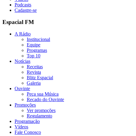
Podcasts
Cadastre-se
Espacial FM
A Rádio
Institucional
Equipe
Programas
Top 10
Notícias
Receitas
Revista
Blitz Espacial
Galeria
Ouvinte
Peça sua Música
Recado do Ouvinte
Promoções
Ver promoções
Regulamento
Programação
Vídeos
Fale Conosco