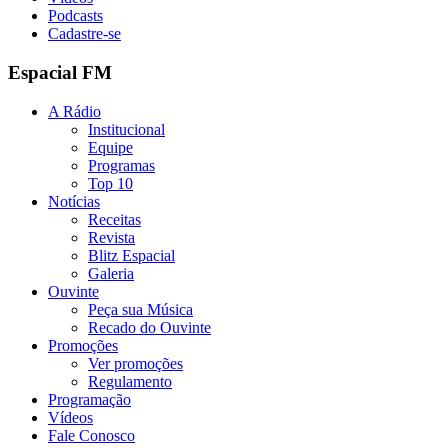
Podcasts
Cadastre-se
Espacial FM
A Rádio
Institucional
Equipe
Programas
Top 10
Notícias
Receitas
Revista
Blitz Espacial
Galeria
Ouvinte
Peça sua Música
Recado do Ouvinte
Promoções
Ver promoções
Regulamento
Programação
Vídeos
Fale Conosco