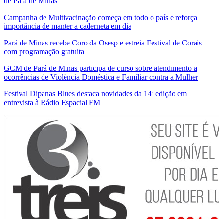
de Pará de Minas
Campanha de Multivacinação começa em todo o país e reforça
importância de manter a caderneta em dia
Pará de Minas recebe Coro da Osesp e estreia Festival de Corais
com programação gratuita
GCM de Pará de Minas participa de curso sobre atendimento a
ocorrências de Violência Doméstica e Familiar contra a Mulher
Festival Dipanas Blues destaca novidades da 14ª edição em
entrevista à Rádio Espacial FM