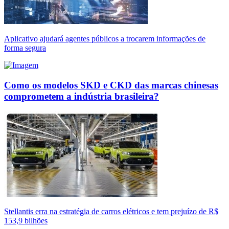
Aplicativo ajudará agentes públicos a trocarem informações de
forma segura
Como os modelos SKD e CKD das marcas chinesas
comprometem a indústria brasileira?
Stellantis erra na estratégia de carros elétricos e tem prejuízo de R$
153,9 bilhões