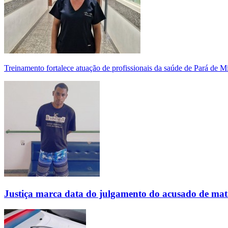
Treinamento fortalece atuação de profissionais da saúde de Pará de 
Justiça marca data do julgamento do acusado de mat