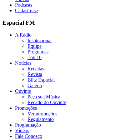
Podcasts
Cadastre-se
Espacial FM
A Rádio
Institucional
Equipe
Programas
Top 10
Notícias
Receitas
Revista
Blitz Espacial
Galeria
Ouvinte
Peça sua Música
Recado do Ouvinte
Promoções
Ver promoções
Regulamento
Programação
Vídeos
Fale Conosco