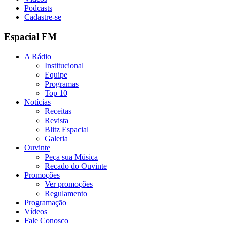
Podcasts
Cadastre-se
Espacial FM
A Rádio
Institucional
Equipe
Programas
Top 10
Notícias
Receitas
Revista
Blitz Espacial
Galeria
Ouvinte
Peça sua Música
Recado do Ouvinte
Promoções
Ver promoções
Regulamento
Programação
Vídeos
Fale Conosco