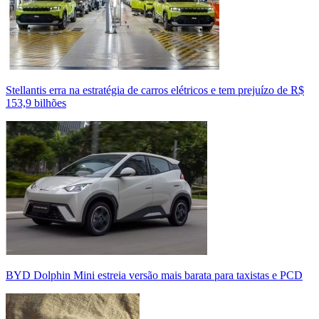
Stellantis erra na estratégia de carros elétricos e tem prejuízo de R$
153,9 bilhões
BYD Dolphin Mini estreia versão mais barata para taxistas e PCD