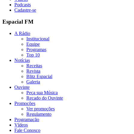
Podcasts
Cadastre-se
Espacial FM
A Rádio
Institucional
Equipe
Programas
Top 10
Notícias
Receitas
Revista
Blitz Espacial
Galeria
Ouvinte
Peça sua Música
Recado do Ouvinte
Promoções
Ver promoções
Regulamento
Programação
Vídeos
Fale Conosco