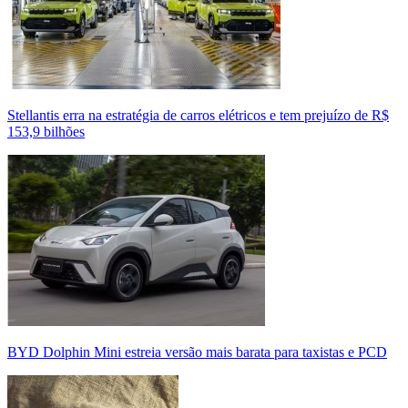
Stellantis erra na estratégia de carros elétricos e tem prejuízo de R$
153,9 bilhões
BYD Dolphin Mini estreia versão mais barata para taxistas e PCD