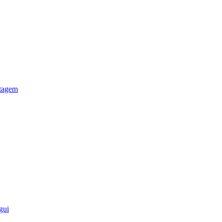
otagem
gui