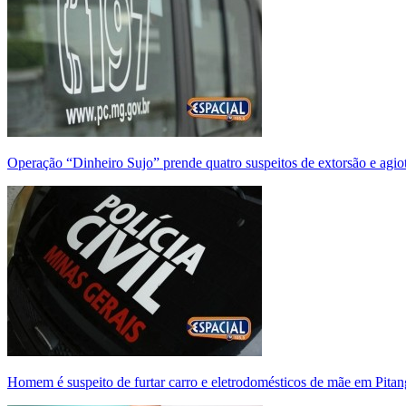
Operação “Dinheiro Sujo” prende quatro suspeitos de extorsão e agi
Homem é suspeito de furtar carro e eletrodomésticos de mãe em Pitan