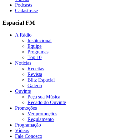
Podcasts
Cadastre-se
Espacial FM
A Rádio
Institucional
Equipe
Programas
Top 10
Notícias
Receitas
Revista
Blitz Espacial
Galeria
Ouvinte
Peça sua Música
Recado do Ouvinte
Promoções
Ver promoções
Regulamento
Programação
Vídeos
Fale Conosco