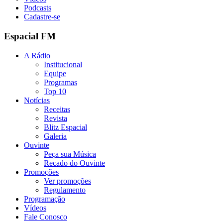
Podcasts
Cadastre-se
Espacial FM
A Rádio
Institucional
Equipe
Programas
Top 10
Notícias
Receitas
Revista
Blitz Espacial
Galeria
Ouvinte
Peça sua Música
Recado do Ouvinte
Promoções
Ver promoções
Regulamento
Programação
Vídeos
Fale Conosco