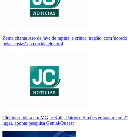
Zema chama Aro de 'ave de rapina' e critica 'traição' com 'acordo
pelas costas' na corrida eleitoral
Cleitinho lidera em MG, e Kalil, Patrus e Simões empatam em 2º
lugar, aponta pesquisa Genial/Quaest