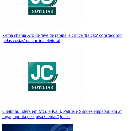
Zema chama Aro de 'ave de rapina' e critica 'traição' com 'acordo
pelas costas' na corrida eleitoral
Cleitinho lidera em MG, e Kalil, Patrus e Simões empatam em 2º
lugar, aponta pesquisa Genial/Quaest