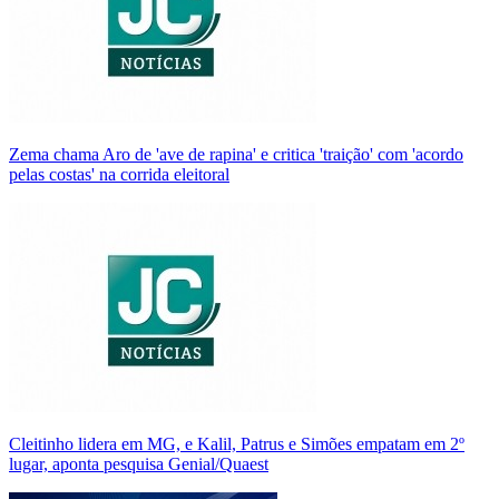
Zema chama Aro de 'ave de rapina' e critica 'traição' com 'acordo
pelas costas' na corrida eleitoral
Cleitinho lidera em MG, e Kalil, Patrus e Simões empatam em 2º
lugar, aponta pesquisa Genial/Quaest