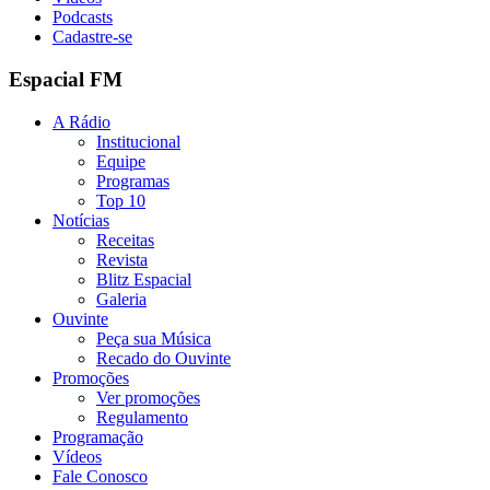
Podcasts
Cadastre-se
Espacial FM
A Rádio
Institucional
Equipe
Programas
Top 10
Notícias
Receitas
Revista
Blitz Espacial
Galeria
Ouvinte
Peça sua Música
Recado do Ouvinte
Promoções
Ver promoções
Regulamento
Programação
Vídeos
Fale Conosco