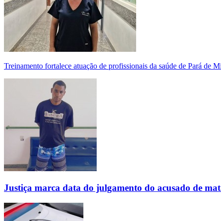
Treinamento fortalece atuação de profissionais da saúde de Pará de 
Justiça marca data do julgamento do acusado de mat