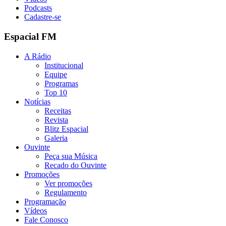
Podcasts
Cadastre-se
Espacial FM
A Rádio
Institucional
Equipe
Programas
Top 10
Notícias
Receitas
Revista
Blitz Espacial
Galeria
Ouvinte
Peça sua Música
Recado do Ouvinte
Promoções
Ver promoções
Regulamento
Programação
Vídeos
Fale Conosco