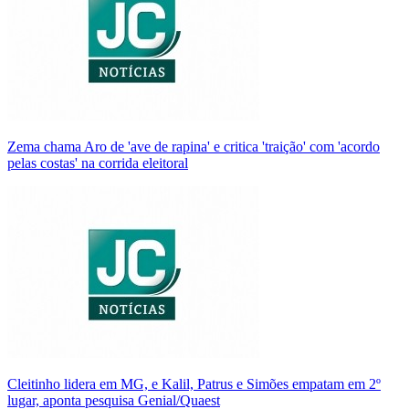
Zema chama Aro de 'ave de rapina' e critica 'traição' com 'acordo
pelas costas' na corrida eleitoral
Cleitinho lidera em MG, e Kalil, Patrus e Simões empatam em 2º
lugar, aponta pesquisa Genial/Quaest