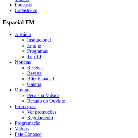
Podcasts
Cadastre-se
Espacial FM
A Rádio
Institucional
Equipe
Programas
Top 10
Notícias
Receitas
Revista
Blitz Espacial
Galeria
Ouvinte
Peça sua Música
Recado do Ouvinte
Promoções
Ver promoções
Regulamento
Programação
Vídeos
Fale Conosco