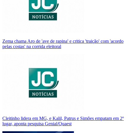
Zema chama Aro de 'ave de rapina' e critica 'traição' com 'acordo
pelas costas' na corrida eleitoral
Cleitinho lidera em MG, e Kalil, Patrus e Simões empatam em 2º
lugar, aponta pesquisa Genial/Quaest