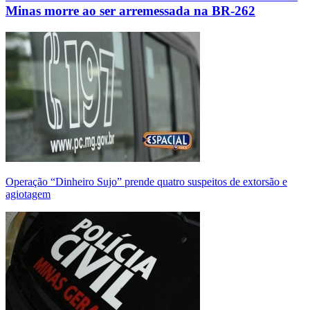
Minas morre ao ser arremessada na BR-262
Operação “Dinheiro Sujo” prende quatro suspeitos de extorsão e
agiotagem