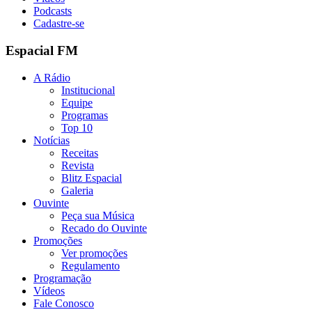
Podcasts
Cadastre-se
Espacial FM
A Rádio
Institucional
Equipe
Programas
Top 10
Notícias
Receitas
Revista
Blitz Espacial
Galeria
Ouvinte
Peça sua Música
Recado do Ouvinte
Promoções
Ver promoções
Regulamento
Programação
Vídeos
Fale Conosco