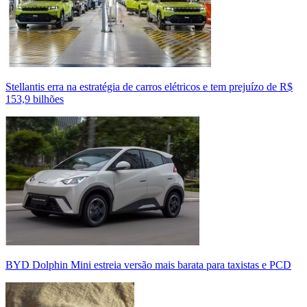
Stellantis erra na estratégia de carros elétricos e tem prejuízo de R$
153,9 bilhões
BYD Dolphin Mini estreia versão mais barata para taxistas e PCD