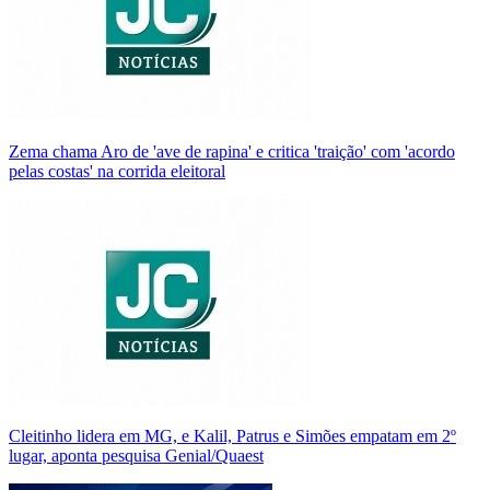
Zema chama Aro de 'ave de rapina' e critica 'traição' com 'acordo
pelas costas' na corrida eleitoral
Cleitinho lidera em MG, e Kalil, Patrus e Simões empatam em 2º
lugar, aponta pesquisa Genial/Quaest