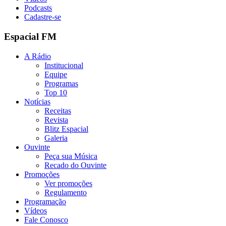
Podcasts
Cadastre-se
Espacial FM
A Rádio
Institucional
Equipe
Programas
Top 10
Notícias
Receitas
Revista
Blitz Espacial
Galeria
Ouvinte
Peça sua Música
Recado do Ouvinte
Promoções
Ver promoções
Regulamento
Programação
Vídeos
Fale Conosco