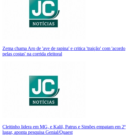
Zema chama Aro de 'ave de rapina' e critica 'traição' com 'acordo
pelas costas' na corrida eleitoral
Cleitinho lidera em MG, e Kalil, Patrus e Simões empatam em 2º
lugar, aponta pesquisa Genial/Quaest