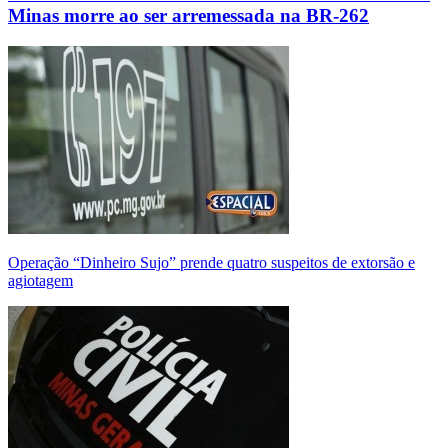
Minas morre ao ser arremessada na BR-262
Operação “Dinheiro Sujo” prende quatro suspeitos de extorsão e
agiotagem