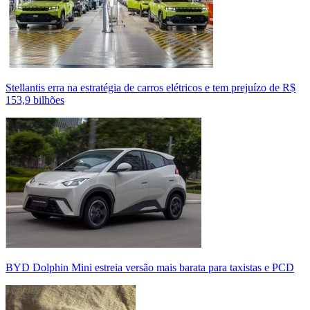
Stellantis erra na estratégia de carros elétricos e tem prejuízo de R$
153,9 bilhões
BYD Dolphin Mini estreia versão mais barata para taxistas e PCD