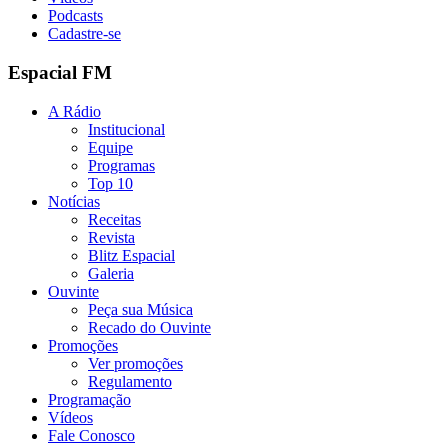
Podcasts
Cadastre-se
Espacial FM
A Rádio
Institucional
Equipe
Programas
Top 10
Notícias
Receitas
Revista
Blitz Espacial
Galeria
Ouvinte
Peça sua Música
Recado do Ouvinte
Promoções
Ver promoções
Regulamento
Programação
Vídeos
Fale Conosco