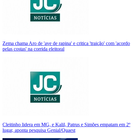
Zema chama Aro de 'ave de rapina' e critica 'traição' com 'acordo
pelas costas' na corrida eleitoral
Cleitinho lidera em MG, e Kalil, Patrus e Simões empatam em 2º
lugar, aponta pesquisa Genial/Quaest