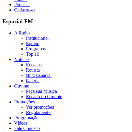
Podcasts
Cadastre-se
Espacial FM
A Rádio
Institucional
Equipe
Programas
Top 10
Notícias
Receitas
Revista
Blitz Espacial
Galeria
Ouvinte
Peça sua Música
Recado do Ouvinte
Promoções
Ver promoções
Regulamento
Programação
Vídeos
Fale Conosco