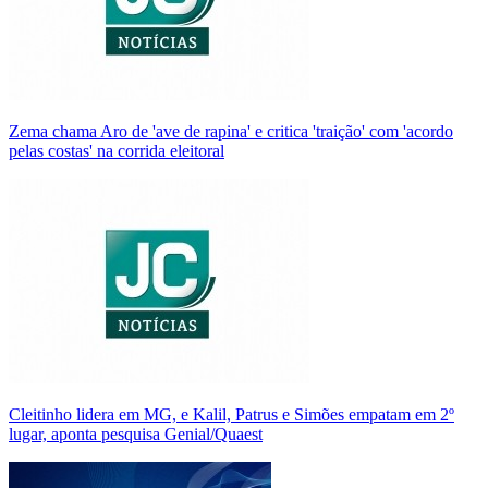
Zema chama Aro de 'ave de rapina' e critica 'traição' com 'acordo
pelas costas' na corrida eleitoral
Cleitinho lidera em MG, e Kalil, Patrus e Simões empatam em 2º
lugar, aponta pesquisa Genial/Quaest