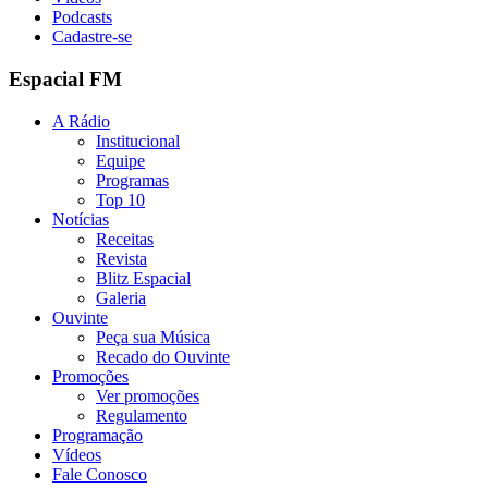
Podcasts
Cadastre-se
Espacial FM
A Rádio
Institucional
Equipe
Programas
Top 10
Notícias
Receitas
Revista
Blitz Espacial
Galeria
Ouvinte
Peça sua Música
Recado do Ouvinte
Promoções
Ver promoções
Regulamento
Programação
Vídeos
Fale Conosco