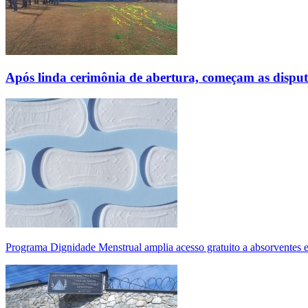
Após linda cerimônia de abertura, começam as disp
Programa Dignidade Menstrual amplia acesso gratuito a absorventes 