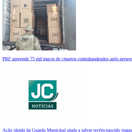
PRF apreende 75 mil maços de cigarros contrabandeados após perse
Ação rápida da Guarda Municipal ajuda a salvar recém-nascido enga