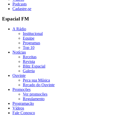
Podcasts
Cadastre-se
Espacial FM
A Rádio
Institucional
Equipe
Programas
Top 10
Notícias
Receitas
Revista
Blitz Espacial
Galeria
Ouvinte
Peça sua Música
Recado do Ouvinte
Promoções
Ver promoções
Regulamento
Programação
Vídeos
Fale Conosco