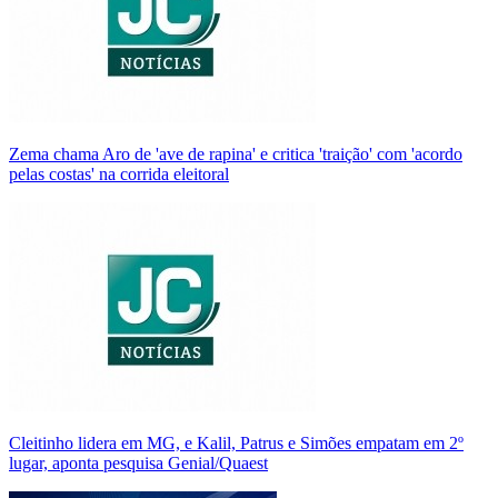
Zema chama Aro de 'ave de rapina' e critica 'traição' com 'acordo
pelas costas' na corrida eleitoral
Cleitinho lidera em MG, e Kalil, Patrus e Simões empatam em 2º
lugar, aponta pesquisa Genial/Quaest