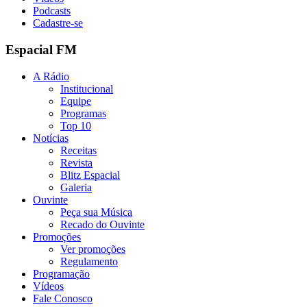
Podcasts
Cadastre-se
Espacial FM
A Rádio
Institucional
Equipe
Programas
Top 10
Notícias
Receitas
Revista
Blitz Espacial
Galeria
Ouvinte
Peça sua Música
Recado do Ouvinte
Promoções
Ver promoções
Regulamento
Programação
Vídeos
Fale Conosco