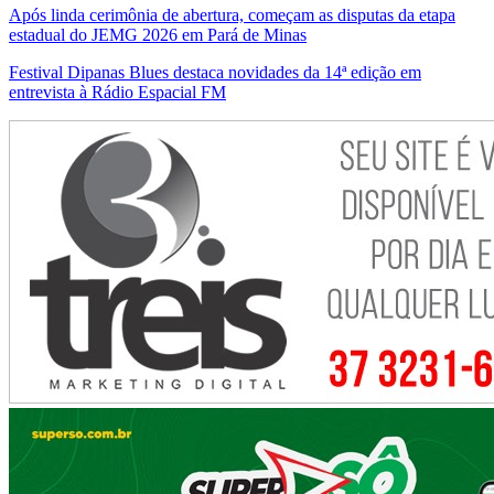
Após linda cerimônia de abertura, começam as disputas da etapa
estadual do JEMG 2026 em Pará de Minas
Festival Dipanas Blues destaca novidades da 14ª edição em
entrevista à Rádio Espacial FM