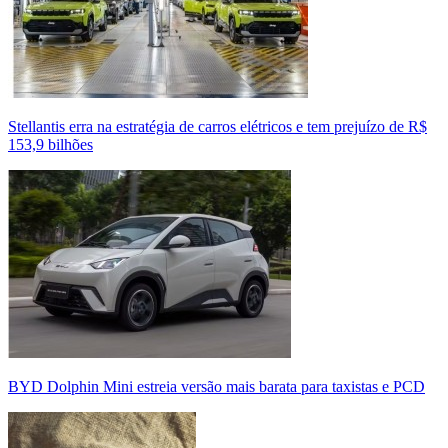
Stellantis erra na estratégia de carros elétricos e tem prejuízo de R$
153,9 bilhões
BYD Dolphin Mini estreia versão mais barata para taxistas e PCD