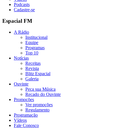
Podcasts
Cadastre-se
Espacial FM
A Rádio
Institucional
Equipe
Programas
Top 10
Notícias
Receitas
Revista
Blitz Espacial
Galeria
Ouvinte
Peça sua Música
Recado do Ouvinte
Promoções
Ver promoções
Regulamento
Programação
Vídeos
Fale Conosco