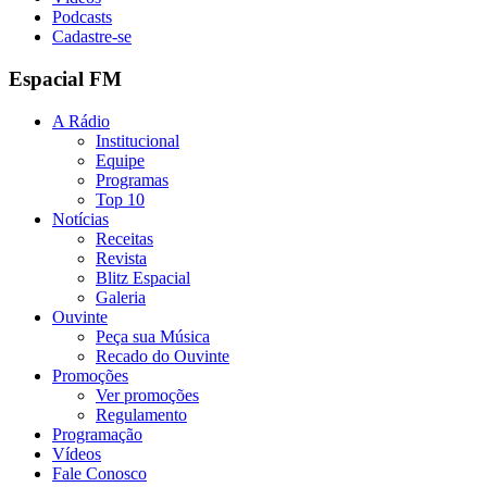
Podcasts
Cadastre-se
Espacial FM
A Rádio
Institucional
Equipe
Programas
Top 10
Notícias
Receitas
Revista
Blitz Espacial
Galeria
Ouvinte
Peça sua Música
Recado do Ouvinte
Promoções
Ver promoções
Regulamento
Programação
Vídeos
Fale Conosco