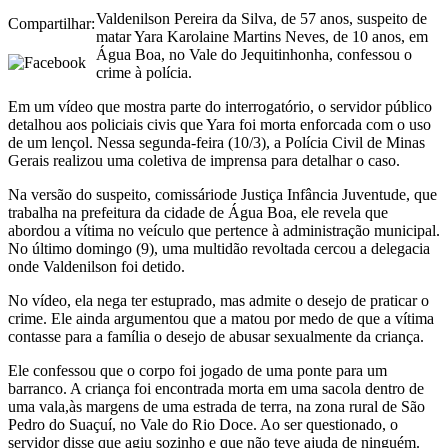
Valdenilson Pereira da Silva, de 57 anos, suspeito de
Compartilhar:
matar Yara Karolaine Martins Neves, de 10 anos, em
Água Boa, no Vale do Jequitinhonha, confessou o
crime à polícia.
Em um vídeo que mostra parte do interrogatório, o servidor público
detalhou aos policiais civis que Yara foi morta enforcada com o uso
de um lençol. Nessa segunda-feira (10/3), a Polícia Civil de Minas
Gerais realizou uma coletiva de imprensa para detalhar o caso.
Na versão do suspeito, comissáriode Justiça Infância Juventude, que
trabalha na prefeitura da cidade de Água Boa, ele revela que
abordou a vítima no veículo que pertence à administração municipal.
No último domingo (9), uma multidão revoltada cercou a delegacia
onde Valdenilson foi detido.
No vídeo, ela nega ter estuprado, mas admite o desejo de praticar o
crime. Ele ainda argumentou que a matou por medo de que a vítima
contasse para a família o desejo de abusar sexualmente da criança.
Ele confessou que o corpo foi jogado de uma ponte para um
barranco. A criança foi encontrada morta em uma sacola dentro de
uma vala,às margens de uma estrada de terra, na zona rural de São
Pedro do Suaçuí, no Vale do Rio Doce. Ao ser questionado, o
servidor disse que agiu sozinho e que não teve ajuda de ninguém.