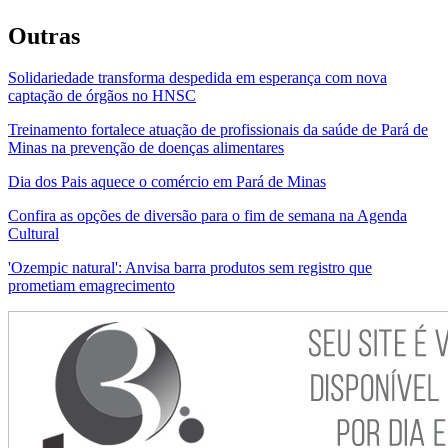
Outras
Solidariedade transforma despedida em esperança com nova
captação de órgãos no HNSC
Treinamento fortalece atuação de profissionais da saúde de Pará de
Minas na prevenção de doenças alimentares
Dia dos Pais aquece o comércio em Pará de Minas
Confira as opções de diversão para o fim de semana na Agenda
Cultural
'Ozempic natural': Anvisa barra produtos sem registro que
prometiam emagrecimento