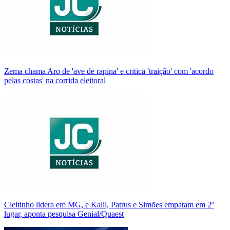
Zema chama Aro de 'ave de rapina' e critica 'traição' com 'acordo
pelas costas' na corrida eleitoral
Cleitinho lidera em MG, e Kalil, Patrus e Simões empatam em 2º
lugar, aponta pesquisa Genial/Quaest