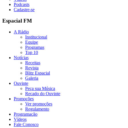
Podcasts
Cadastre-se
Espacial FM
A Rádio
Institucional
Equipe
Programas
Top 10
Notícias
Receitas
Revista
Blitz Espacial
Galeria
Ouvinte
Peça sua Música
Recado do Ouvinte
Promoções
Ver promoções
Regulamento
Programação
Vídeos
Fale Conosco