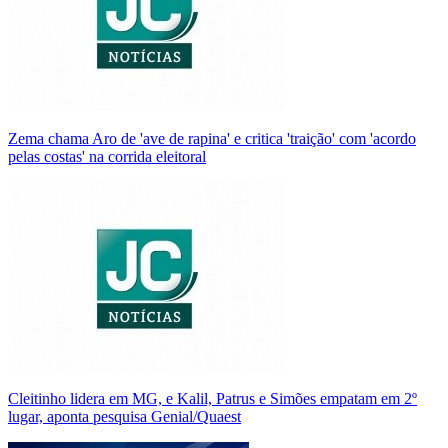
Zema chama Aro de 'ave de rapina' e critica 'traição' com 'acordo
pelas costas' na corrida eleitoral
Cleitinho lidera em MG, e Kalil, Patrus e Simões empatam em 2º
lugar, aponta pesquisa Genial/Quaest