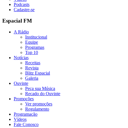
Podcasts
Cadastre-se
Espacial FM
A Rádio
Institucional
Equipe
Programas
Top 10
Notícias
Receitas
Revista
Blitz Espacial
Galeria
Ouvinte
Peça sua Música
Recado do Ouvinte
Promoções
Ver promoções
Regulamento
Programação
Vídeos
Fale Conosco