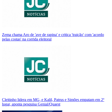
Zema chama Aro de 'ave de rapina' e critica 'traição' com 'acordo
pelas costas' na corrida eleitoral
Cleitinho lidera em MG, e Kalil, Patrus e Simões empatam em 2º
lugar, aponta pesquisa Genial/Quaest