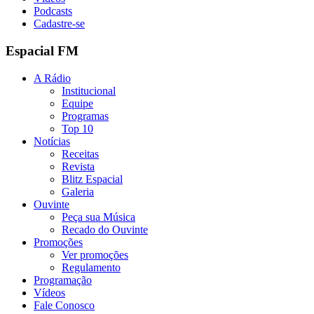
Podcasts
Cadastre-se
Espacial FM
A Rádio
Institucional
Equipe
Programas
Top 10
Notícias
Receitas
Revista
Blitz Espacial
Galeria
Ouvinte
Peça sua Música
Recado do Ouvinte
Promoções
Ver promoções
Regulamento
Programação
Vídeos
Fale Conosco