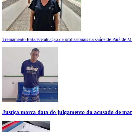
Treinamento fortalece atuação de profissionais da saúde de Pará de 
Justiça marca data do julgamento do acusado de mat