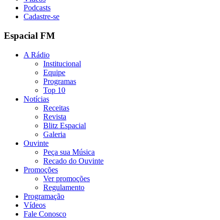
Podcasts
Cadastre-se
Espacial FM
A Rádio
Institucional
Equipe
Programas
Top 10
Notícias
Receitas
Revista
Blitz Espacial
Galeria
Ouvinte
Peça sua Música
Recado do Ouvinte
Promoções
Ver promoções
Regulamento
Programação
Vídeos
Fale Conosco