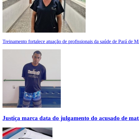
Treinamento fortalece atuação de profissionais da saúde de Pará de 
Justiça marca data do julgamento do acusado de mat