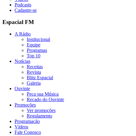
Podcasts
Cadastre-se
Espacial FM
A Rádio
Institucional
Equipe
Programas
Top 10
Notícias
Receitas
Revista
Blitz Espacial
Galeria
Ouvinte
Peça sua Música
Recado do Ouvinte
Promoções
Ver promoções
Regulamento
Programação
Vídeos
Fale Conosco