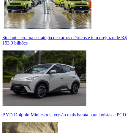
Stellantis erra na estratégia de carros elétricos e tem prejuízo de R$
153,9 bilhões
BYD Dolphin Mini estreia versão mais barata para taxistas e PCD